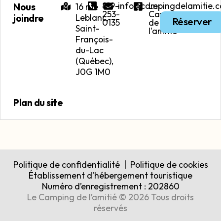
819-
info@campingdelamitie.c
Le
Nous
16 rue
253-
Camping
Leblanc,
joindre
Réserver
0135
de
Saint-
l'amitié
François-
du-Lac
(Québec),
J0G 1M0
Plan du site
Politique de confidentialité
|
Politique de cookies
Établissement d’hébergement touristique
Numéro d’enregistrement : 202860
Le Camping de l’amitié © 2026 Tous droits
réservés