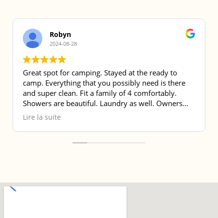
Robyn
2024-08-28
Great spot for camping. Stayed at the ready to
camp. Everything that you possibly need is there
and super clean. Fit a family of 4 comfortably.
Showers are beautiful. Laundry as well. Owners
are very helpful and friendly. They welcomed our
Lire la suite
(bigger) dog!