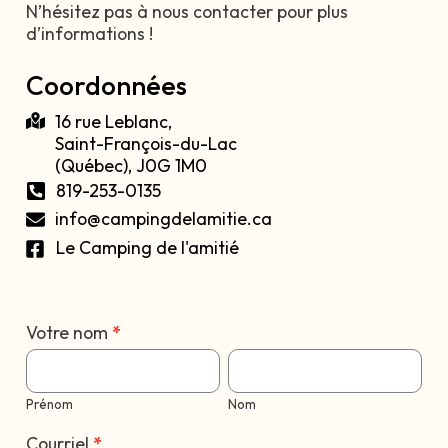
N’hésitez pas à nous contacter pour plus
d’informations !
Coordonnées
16 rue Leblanc,
Saint-François-du-Lac
(Québec), J0G 1M0
819-253-0135
info@campingdelamitie.ca
Le Camping de l'amitié
Votre nom
Si vous
*
Contact
êtes un
Prénom
Nom
humain,
ne
remplissez
Prénom
Nom
pas ce
champ.
Courriel
*